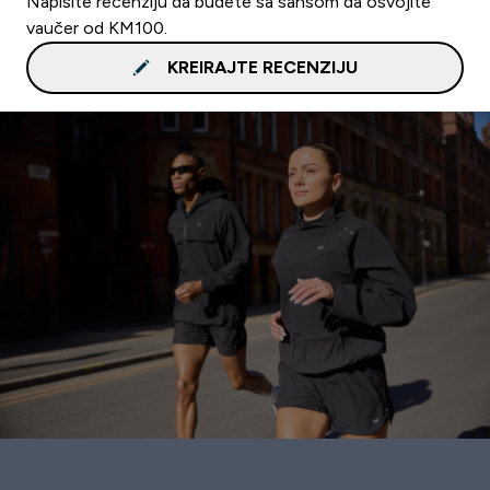
Napišite recenziju da budete sa šansom da osvojite
vaučer od KM100.
KREIRAJTE RECENZIJU