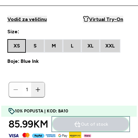
Vodič za veličinu
Virtual Try-On
Size:
XS
S
M
L
XL
XXL
Boje: Blue Ink
10% POPUSTA | KOD: BA10
85.99KM‎
Out of stock