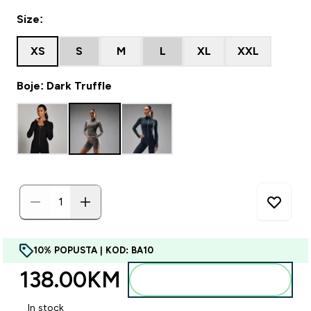
Size:
XS
S
M
L
XL
XXL
Boje: Dark Truffle
10% POPUSTA | KOD: BA10
138.00KM‎
Dodajte u torbu
In stock