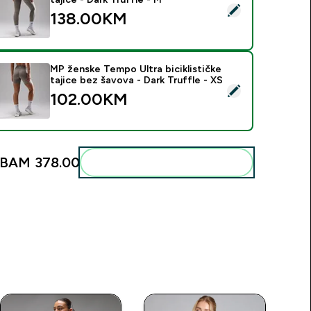
elect this product - MP ženske Tempo Ultra bešavne tajice - D
138.00KM‎
MP ženske Tempo Ultra biciklističke
tajice bez šavova - Dark Truffle - XS
elect this product - MP ženske Tempo Ultra biciklističke tajice
102.00KM‎
BAM 378.00‎
Add these to your routine