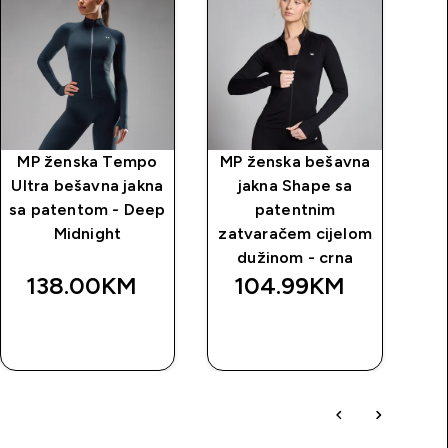
MP ženska Tempo
MP ženska bešavna
M
Ultra bešavna jakna
jakna Shape sa
sa patentom - Deep
patentnim
Midnight
zatvaračem cijelom
dužinom - crna
138.00KM‎
104.99KM‎
BRZA
BRZA
KUPOVINA
KUPOVINA