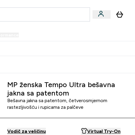
formance
submenu
Vegan submenu
Enter Performance submenu
⌄
prijatelju i zaradi 34 KM
MP ženska Tempo Ultra bešavna
jakna sa patentom
Bešavna jakna sa patentom, četverosmjernom
rastezljivošću i rupicama za palčeve
Vodič za veličinu
Virtual Try-On