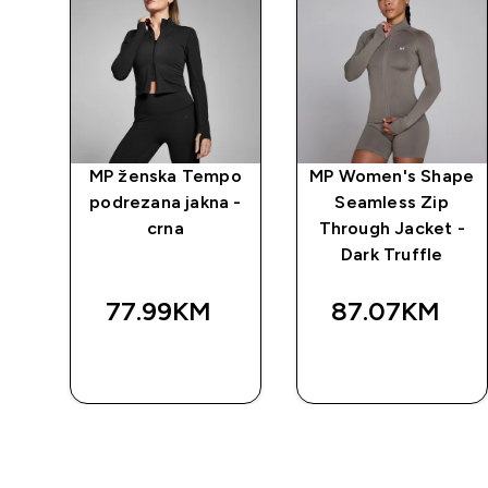
po
MP ženska Tempo
MP Women's Shape
ke
podrezana jakna -
Seamless Zip
a -
crna
Through Jacket -
Dark Truffle
77.99KM‎
87.07KM‎
BRZA
BRZA
KUPOVINA
KUPOVINA