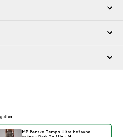
gether
MP ženske Tempo Ultra bešavne
tajice - Dark Truffle - M