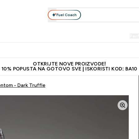
Fuel Coach
Prehrana
Odjeća
Vitamini
Snackovi
Vegan
Per
Enter Proteini submenu
Enter Prehrana submenu
Enter Odjeća submenu
Enter Vitamini submenu
Enter Snackovi 
Enter 
⌄
⌄
⌄
⌄
⌄
⌄
je adrese
Najkvalitetniji proizvodi
Najbolje cijene
Preporuči 
OTKRIJTE NOVE PROIZVODE!
10% POPUSTA NA GOTOVO SVE | ISKORISTI KOD: BA10
ntom - Dark Truffle