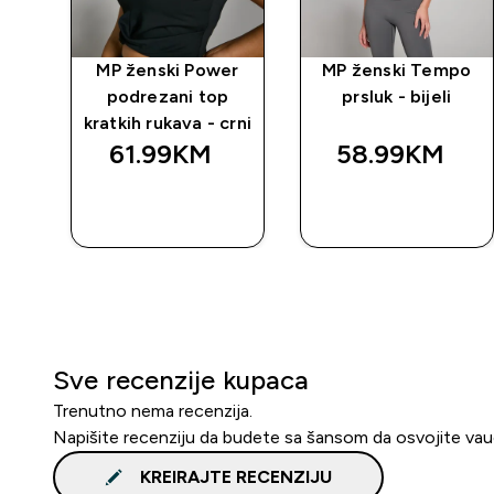
po
MP ženski Power
MP ženski Tempo
podrezani top
prsluk - bijeli
kratkih rukava - crni
61.99KM‎
58.99KM‎
BRZA
BRZA
KUPOVINA
KUPOVINA
Sve recenzije kupaca
Trenutno nema recenzija.
Napišite recenziju da budete sa šansom da osvojite va
KREIRAJTE RECENZIJU