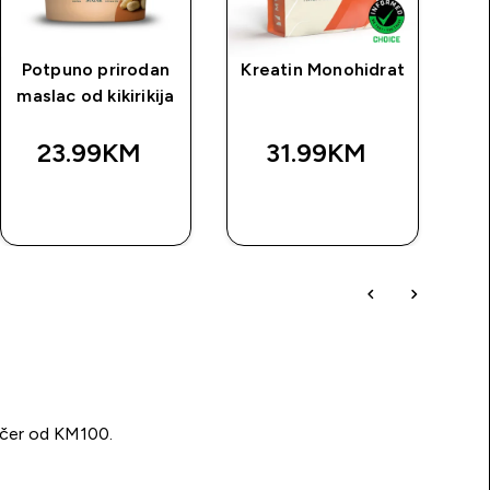
Potpuno prirodan
Kreatin Monohidrat
M
maslac od kikirikija
sp
23.99KM‎
31.99KM‎
BRZA
BRZA
KUPOVINA
KUPOVINA
učer od KM100.