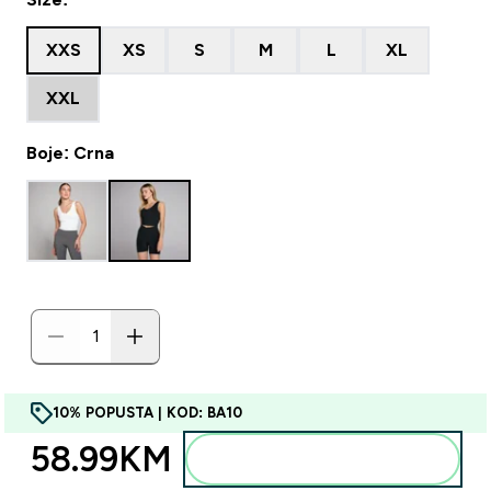
XXS
XS
S
M
L
XL
XXL
Boje: Crna
10% POPUSTA | KOD: BA10
58.99KM‎
Dodajte u torbu