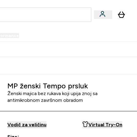
formance
submenu
Vegan submenu
Enter Performance submenu
⌄
prijatelju i zaradi 34 KM
MP ženski Tempo prsluk
Ženski majica bez rukava koji upija znoj sa
antimikrobnom završnom obradom
Vodič za veličinu
Virtual Try-On
Size: