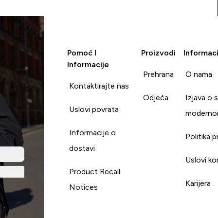
Pomoć I
Proizvodi
Informaci
Informacije
Prehrana
O nama
Kontaktirajte nas
Odjeća
Izjava o 
Uslovi povrata
moderno
Informacije o
Politika p
dostavi
Uslovi ko
Product Recall
Karijera
Notices