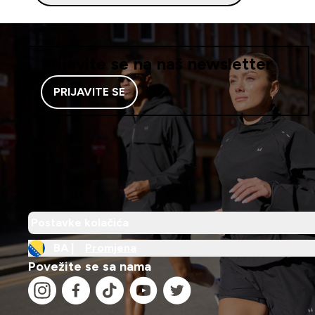
Prijavite se na naš newsletter
PRIJAVITE SE
Postavke kolačića
BA |
Promjena
Povežite se sa nama