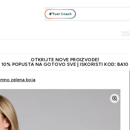
Fuel Coach
Prehrana
Odjeća
Vitamini
Snackovi
Vegan
Per
Enter Proteini submenu
Enter Prehrana submenu
Enter Odjeća submenu
Enter Vitamini submenu
Enter Snackovi 
Enter 
⌄
⌄
⌄
⌄
⌄
⌄
je adrese
Najkvalitetniji proizvodi
Najbolje cijene
Preporuči 
OTKRIJTE NOVE PROIZVODE!
10% POPUSTA NA GOTOVO SVE | ISKORISTI KOD: BA10
amno zelena boja