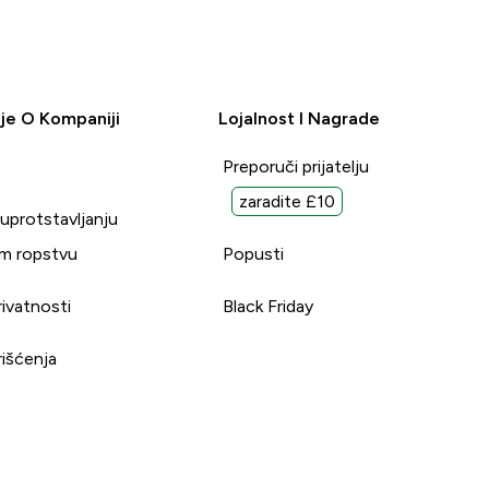
je O Kompaniji
Lojalnost I Nagrade
Preporuči prijatelju
zaradite £10
suprotstavljanju
m ropstvu
Popusti
rivatnosti
Black Friday
rišćenja