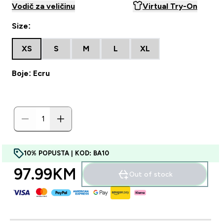
Vodič za veličinu
Virtual Try-On
Size:
XS
S
M
L
XL
Boje: Ecru
10% POPUSTA | KOD: BA10
97.99KM‎
Out of stock