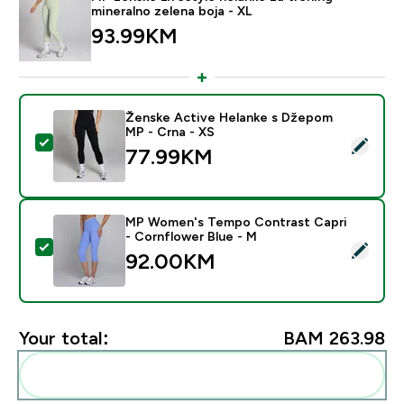
mineralno zelena boja - XL
93.99KM‎
Ženske Active Helanke s Džepom
MP - Crna - XS
Select this product - Ženske Active Helanke s Džepo
77.99KM‎
MP Women's Tempo Contrast Capri
- Cornflower Blue - M
Select this product - MP Women's Tempo Contrast Ca
92.00KM‎
Your total:
BAM 263.98‎
Add these to your routine