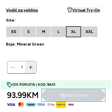
Vodič za veličinu
Virtual Try-On
Size:
XS
S
M
L
XL
XXL
Boje: Mineral Green
10% POPUSTA | KOD: BA10
93.99KM‎
Out of stock