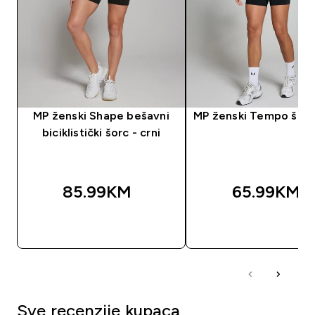
MP ženski Shape bešavni
MP ženski Tempo šorc 
biciklistički šorc - crni
85.99KM‎
65.99KM‎
BRZA KUPOVINA
BRZA KUPOVIN
Sve recenzije kupaca