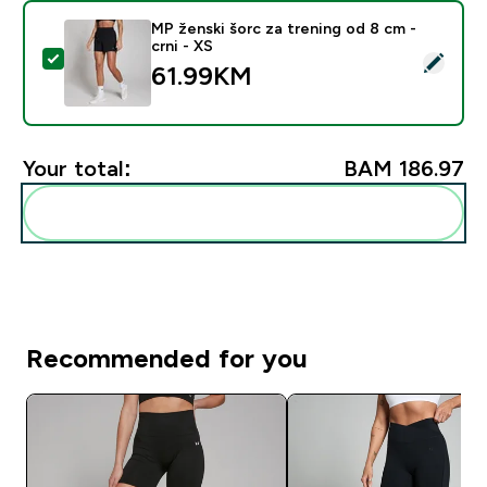
MP ženski šorc za trening od 8 cm -
crni - XS
Select this product - MP ženski šorc za trening od 8 cm
61.99KM‎
Your total:
BAM 186.97‎
Add these to your routine
Recommended for you