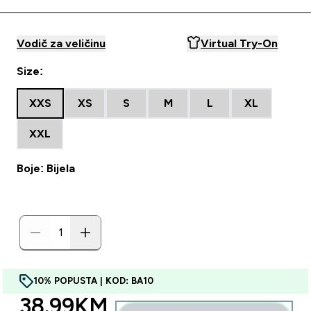
Vodič za veličinu
Virtual Try-On
Size:
XXS
XS
S
M
L
XL
XXL
Boje: Bijela
10% POPUSTA | KOD: BA10
discounted price
38.99KM‎