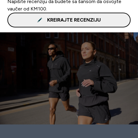
Napišite recenziju da budete sa šansom da osvojite
vaučer od KM100.
KREIRAJTE RECENZIJU