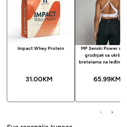
Impact Whey Protein
MP ženski Power spo
grudnjak sa ukršte
bretelama na leđima - 
31.00KM‎
65.99KM‎
BRZA KUPOVINA
BRZA KUPOVIN
Sve recenzije kupaca