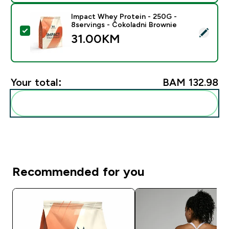
Impact Whey Protein - 250G -
8servings - Čokoladni Brownie
Select this product - Impact Whey Protein - 250G - 8
31.00KM‎
Your total:
BAM 132.98‎
Add these to your routine
Recommended for you