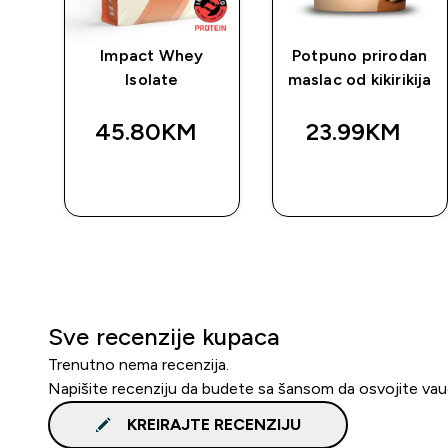
rat
Impact Whey
Potpuno prirodan
Isolate
maslac od kikirikija
45.80KM‎
23.99KM‎
BRZA
BRZA
KUPOVINA
KUPOVINA
Sve recenzije kupaca
Trenutno nema recenzija.
Napišite recenziju da budete sa šansom da osvojite va
KREIRAJTE RECENZIJU