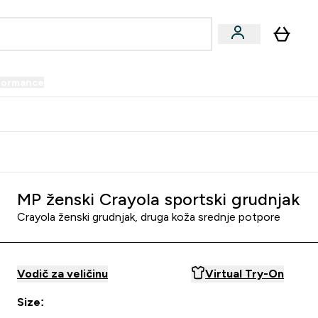
formance
submenu
Vegan submenu
Enter Performance submenu
⌄
prijatelju i zaradi 34 KM
MP ženski Crayola sportski grudnjak
Crayola ženski grudnjak, druga koža srednje potpore
Vodič za veličinu
Virtual Try-On
Size: