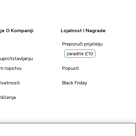
je O Kompaniji
Lojalnost I Nagrade
Preporuči prijatelju
zaradite £10
suprotstavljanju
m ropstvu
Popusti
rivatnosti
Black Friday
rišćenja