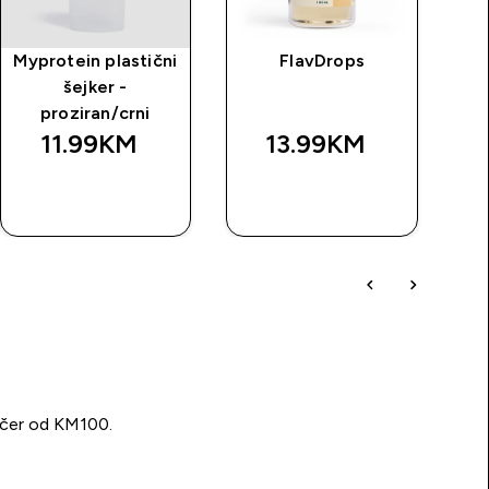
Myprotein plastični
FlavDrops
šejker -
proziran/crni
11.99KM‎
13.99KM‎
BRZA
BRZA
KUPOVINA
KUPOVINA
učer od KM100.