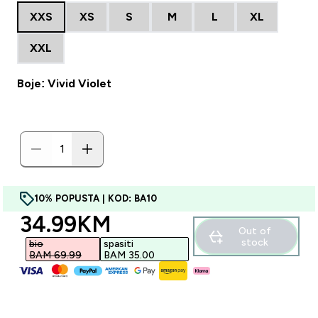
XXS
XS
S
M
L
XL
XXL
Boje: Vivid Violet
10% POPUSTA | KOD: BA10
discounted price
34.99KM‎
Out of
stock
bio
spasiti
BAM 69.99‎
BAM 35.00‎