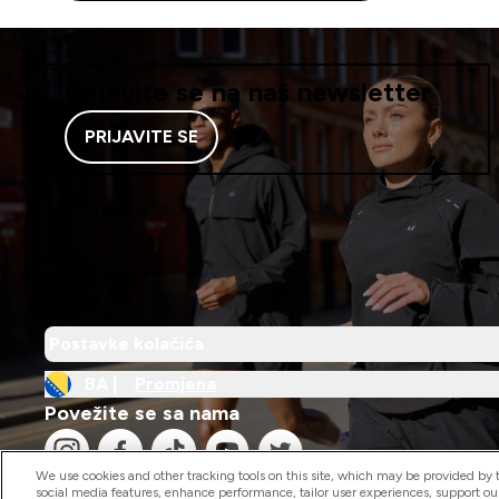
Prijavite se na naš newsletter
PRIJAVITE SE
Postavke kolačića
BA |
Promjena
Povežite se sa nama
We use cookies and other tracking tools on this site, which may be provided by th
social media features, enhance performance, tailor user experiences, support ou