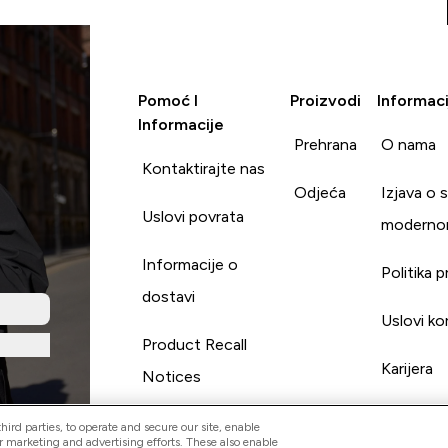
Pomoć I
Proizvodi
Informaci
Informacije
Prehrana
O nama
Kontaktirajte nas
Odjeća
Izjava o 
Uslovi povrata
moderno
Informacije o
Politika p
dostavi
Uslovi ko
Product Recall
Karijera
Notices
ird parties, to operate and secure our site, enable
r marketing and advertising efforts. These also enable