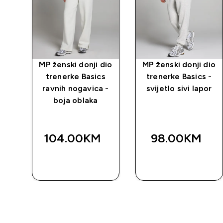
dio
MP ženski donji dio
MP ženski donji dio
s
trenerke Basics
trenerke Basics -
 -
ravnih nogavica -
svijetlo sivi lapor
or
boja oblaka
104.00KM‎
98.00KM‎
BRZA
BRZA
KUPOVINA
KUPOVINA