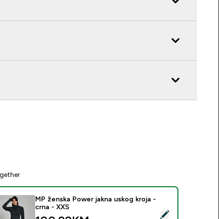
gether
MP ženska Power jakna uskog kroja -
crna - XXS
elect this product - MP ženska Power jakna uskog kroja - crna