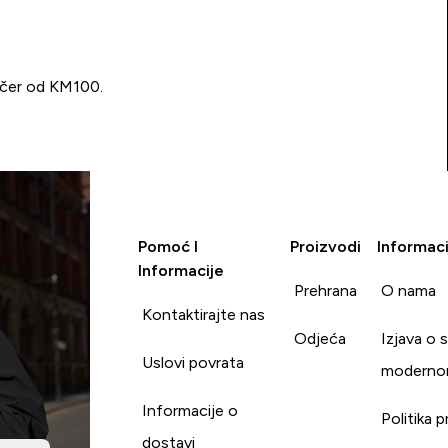
učer od KM100.
Pomoć I
Proizvodi
Informaci
Informacije
Prehrana
O nama
Kontaktirajte nas
Odjeća
Izjava o 
Uslovi povrata
moderno
Informacije o
Politika p
dostavi