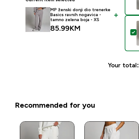
MP ženski donji dio trenerke
Basics ravnih nogavica -
tamno zelena boja - XS
85.99KM‎
S
Your total:
Recommended for you