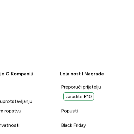
je O Kompaniji
Lojalnost I Nagrade
Preporuči prijatelju
zaradite £10
suprotstavljanju
m ropstvu
Popusti
rivatnosti
Black Friday