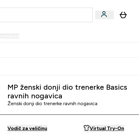
formance
submenu
Vegan submenu
Enter Performance submenu
⌄
prijatelju i zaradi 34 KM
MP ženski donji dio trenerke Basics
ravnih nogavica
Ženski donji dio trenerke ravnih nogavica
Vodič za veličinu
Virtual Try-On