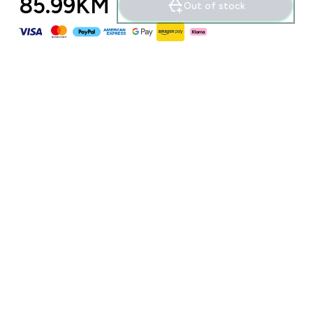
85.99KM‎
Out of stock