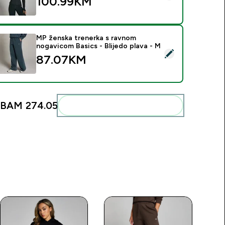
100.99KM‎
MP ženska trenerka s ravnom
nogavicom Basics - Blijedo plava - M
elect this product - MP ženska trenerka s ravnom nogavicom Ba
87.07KM‎
BAM 274.05‎
Add these to your routine