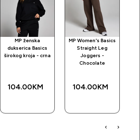
MP ženska
MP Women's Basics
dukserica Basics
Straight Leg
širokog kroja - crna
Joggers -
Chocolate
104.00KM‎
104.00KM‎
BRZA
BRZA
KUPOVINA
KUPOVINA