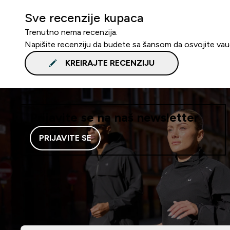
Sve recenzije kupaca
Trenutno nema recenzija.
Napišite recenziju da budete sa šansom da osvojite va
KREIRAJTE RECENZIJU
Prijavite se na naš newsletter
PRIJAVITE SE