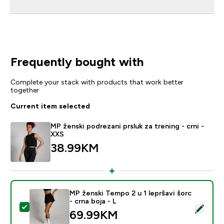
Frequently bought with
Complete your stack with products that work better
together
Current item selected
MP ženski podrezani prsluk za trening - crni -
XXS
38.99KM‎
MP ženski Tempo 2 u 1 lepršavi šorc
- crna boja - L
Select this product - MP ženski Tempo 2 u 1 lepršavi šo
69.99KM‎