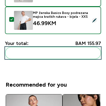
MP ženska Basics Boxy podrezana
majica kratkih rukava - bijela - XXS
Select this product - MP ženska Basics Boxy podrezana 
46.99KM‎
Your total:
BAM 155.97‎
Add these to your routine
Recommended for you