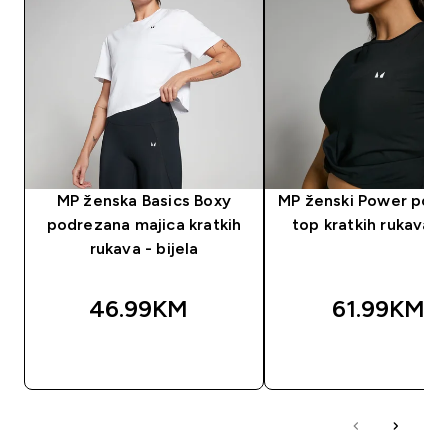
MP ženska Basics Boxy
MP ženski Power podr
podrezana majica kratkih
top kratkih rukava - 
rukava - bijela
46.99KM‎
61.99KM‎
BRZA KUPOVINA
BRZA KUPOVIN