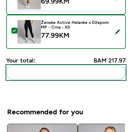
69.99KM‎
Ženske Active Helanke s Džepom
MP - Crna - XS
Select this product - Ženske Active Helanke s Džepo
77.99KM‎
Your total:
BAM 217.97‎
Add these to your routine
Recommended for you