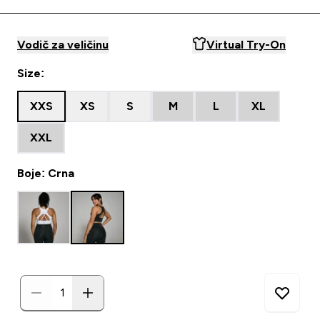
Vodič za veličinu
Virtual Try-On
Size:
XXS
XS
S
M
L
XL
XXL
Boje: Crna