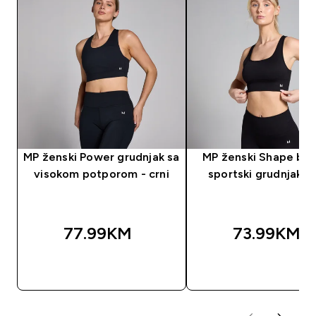
MP ženski Power grudnjak sa
MP ženski Shape beš
visokom potporom - crni
sportski grudnjak - 
77.99KM‎
73.99KM‎
BRZA KUPOVINA
BRZA KUPOVIN