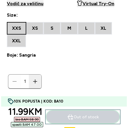
Vodič za veličinu
Virtual Try-On
Size:
XXS
XS
S
M
L
XL
XXL
Boje: Sangria
10% POPUSTA | KOD: BA10
discounted price
11.99KM‎
Out of stock
bio BAM 58.99‎
spasiti BAM 47.00‎