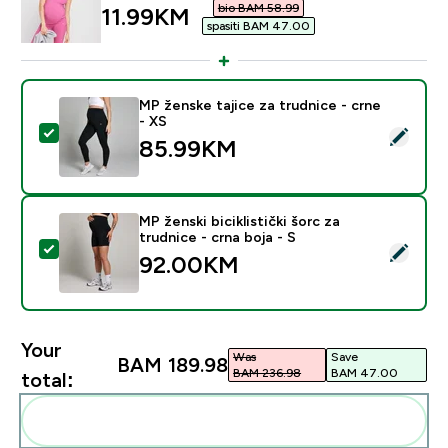
bio BAM 58.99‎
discounted price
11.99KM‎
spasiti BAM 47.00‎
MP ženske tajice za trudnice - crne
- XS
Select this product - MP ženske tajice za trudnice - c
85.99KM‎
MP ženski biciklistički šorc za
trudnice - crna boja - S
Select this product - MP ženski biciklistički šorc za tru
92.00KM‎
Your
Was
Save
BAM 189.98‎
BAM 236.98‎
BAM 47.00‎
total:
Add these to your routine