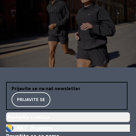
Prijavite se na naš newsletter
PRIJAVITE SE
Postavke kolačića
BA |
Promjena
Povežite se sa nama