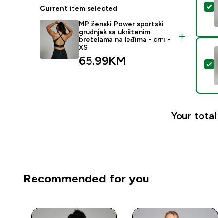
S
Current item selected
MP ženski Power sportski
grudnjak sa ukrštenim
bretelama na leđima - crni -
XS
65.99KM‎
S
Your total
Recommended for you