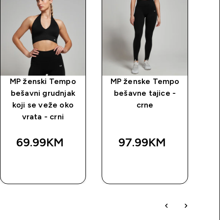
MP ženski Tempo
MP ženske Tempo
M
bešavni grudnjak
bešavne tajice -
to
koji se veže oko
crne
vrata - crni
69.99KM‎
97.99KM‎
BRZA
BRZA
KUPOVINA
KUPOVINA