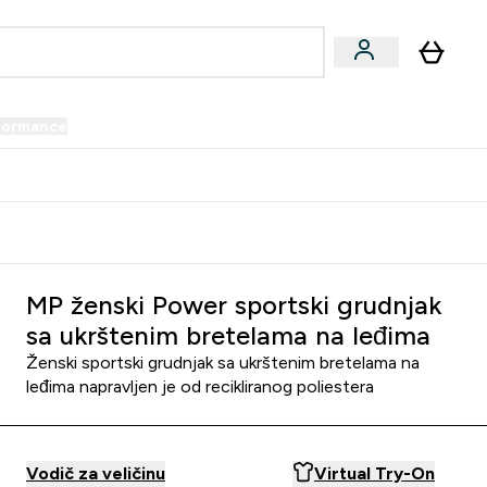
formance
submenu
Vegan submenu
Enter Performance submenu
⌄
prijatelju i zaradi 34 KM
MP ženski Power sportski grudnjak
sa ukrštenim bretelama na leđima
Ženski sportski grudnjak sa ukrštenim bretelama na
leđima napravljen je od recikliranog poliestera
Vodič za veličinu
Virtual Try-On