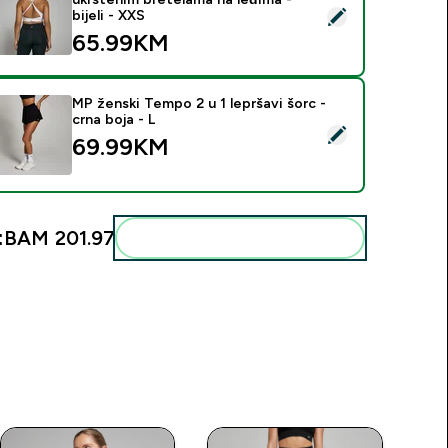
elect this product - MP ženski Power sportski grudnjak sa ukršt
bijeli - XXS
65.99KM‎
MP ženski Tempo 2 u 1 lepršavi šorc -
crna boja - L
elect this product - MP ženski Tempo 2 u 1 lepršavi šorc - crna
69.99KM‎
:
BAM 201.97‎
Add these to your routine