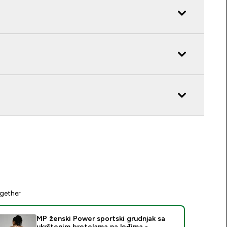
gether
MP ženski Power sportski grudnjak sa
ukrštenim bretelama na leđima -