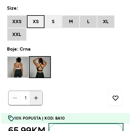
Size:
XXS
XS
S
M
L
XL
XXL
Boje: Crna
10% POPUSTA | KOD: BA10
65.99KM‎
Dodajte u torbu