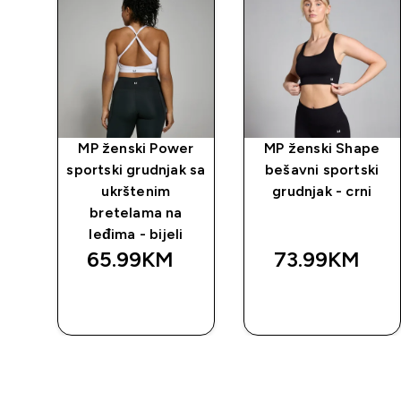
ca
MP ženski Power
MP ženski Shape
a -
sportski grudnjak sa
bešavni sportski
ukrštenim
grudnjak - crni
bretelama na
leđima - bijeli
65.99KM‎
73.99KM‎
BRZA
BRZA
KUPOVINA
KUPOVINA