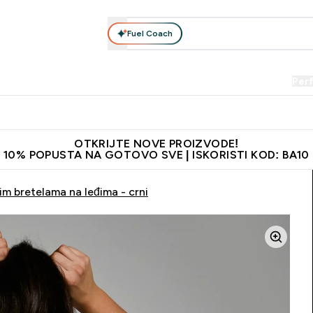
Fuel Coach
Prehrana
Odjeća
Vitamini
Snackovi
Vegan
Per
Enter Proteini submenu
Enter Prehrana submenu
Enter Odjeća submenu
Enter Vitamini submenu
Enter Snackovi 
Enter 
⌄
⌄
⌄
⌄
⌄
⌄
je adrese
Najkvalitetniji proizvodi
Najbolje cijene
Preporuči 
OTKRIJTE NOVE PROIZVODE!
10% POPUSTA NA GOTOVO SVE | ISKORISTI KOD: BA10
im bretelama na leđima - crni