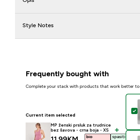
Opis
Style Notes
Frequently bought with
Complete your stack with products that work better to
S
Current item selected
MP ženski prsluk za trudnice
bez šavova - crna boja - XS
bio
spasiti
discounted price
11.99KM‎