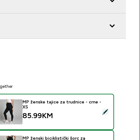
gether
MP ženske tajice za trudnice - crne -
XS
elect this product - MP ženske tajice za trudnice - crne - XS
85.99KM‎
MP ženski biciklistički šorc za