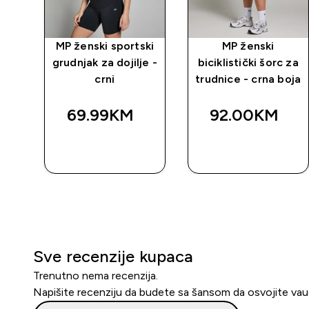
MP ženski sportski
MP ženski
grudnjak za dojilje -
biciklistički šorc za
crni
trudnice - crna boja
69.99KM‎
92.00KM‎
BRZA
BRZA
KUPOVINA
KUPOVINA
Sve recenzije kupaca
Trenutno nema recenzija.
Napišite recenziju da budete sa šansom da osvojite va