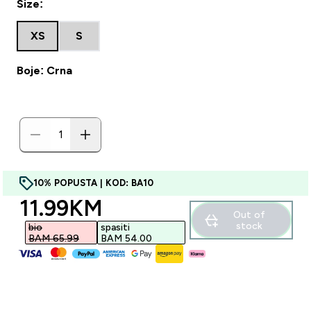
Size:
XS
S
Boje: Crna
10% POPUSTA | KOD: BA10
discounted price
11.99KM‎
Out of
stock
bio
spasiti
BAM 65.99‎
BAM 54.00‎