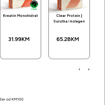
Kreatin Monohidrat
Clear Protein |
Surutka i kolagen
31.99KM‎
65.28KM‎
BRZA
BRZA
KUPOVINA
KUPOVINA
učer od KM100.