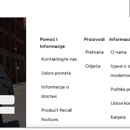
Pomoć I
Proizvodi
Informaci
Informacije
Prehrana
O nama
Kontaktirajte nas
Odjeća
Izjava o 
Uslovi povrata
moderno
Informacije o
Politika p
dostavi
Uslovi ko
Product Recall
Karijera
Notices