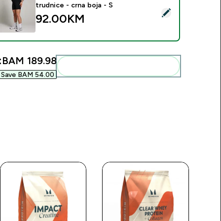
trudnice - crna boja - S
elect this product - MP ženski biciklistički šorc za trudnice - cr
92.00KM‎
:
BAM 189.98‎
Add these to your routine
Save BAM 54.00‎