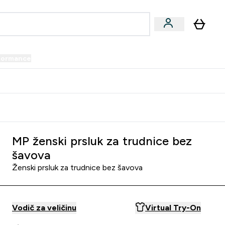
formance
submenu
Vegan submenu
Enter Performance submenu
⌄
prijatelju i zaradi 34 KM
MP ženski prsluk za trudnice bez
šavova
Ženski prsluk za trudnice bez šavova
Vodič za veličinu
Virtual Try-On