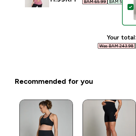
BAM 65.99‎
BAM 54.00‎
S
Your total
Was BAM 243.98‎
Recommended for you