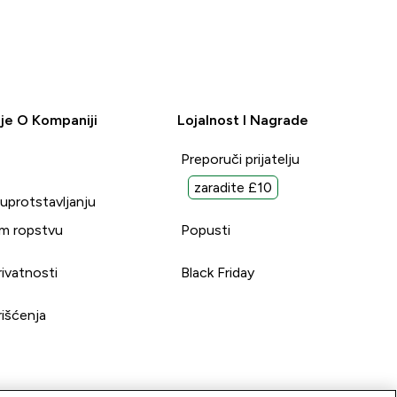
je O Kompaniji
Lojalnost I Nagrade
Preporuči prijatelju
zaradite £10
suprotstavljanju
m ropstvu
Popusti
rivatnosti
Black Friday
rišćenja