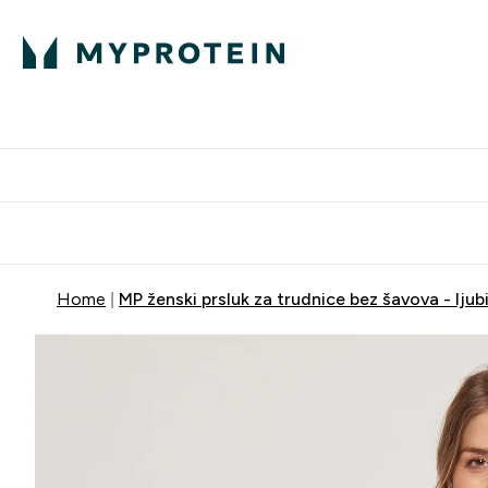
Proteini
Dostavljamo do tvo
Home
MP ženski prsluk za trudnice bez šavova - ljub