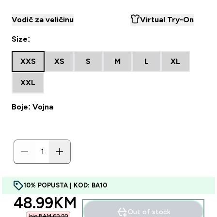
Vodič za veličinu
Virtual Try-On
Size:
XXS
XS
S
M
L
XL
XXL
Boje: Vojna
10% POPUSTA | KOD: BA10
discounted price
48.99KM‎
Out of stock
bio BAM 69.99‎