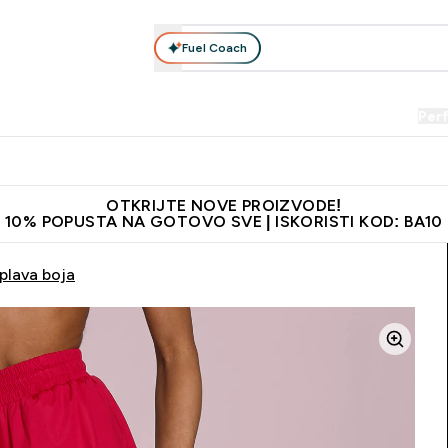
Fuel Coach
Prehrana
Odjeća
Vitamini
Snackovi
Vegan
Per
Enter Proteini submenu
Enter Prehrana submenu
Enter Odjeća submenu
Enter Vitamini submenu
Enter Snackovi 
Enter 
⌄
⌄
⌄
⌄
⌄
⌄
je adrese
Najkvalitetniji proizvodi
Najbolje cijene
Preporuči 
OTKRIJTE NOVE PROIZVODE!
10% POPUSTA NA GOTOVO SVE | ISKORISTI KOD: BA10
 plava boja