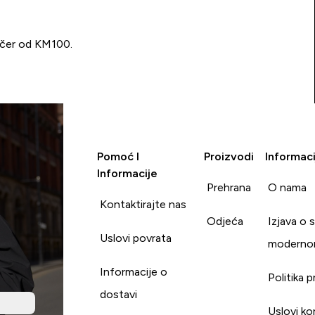
učer od KM100.
Pomoć I
Proizvodi
Informaci
Informacije
Prehrana
O nama
Kontaktirajte nas
Odjeća
Izjava o 
Uslovi povrata
moderno
Informacije o
Politika p
dostavi
Uslovi ko