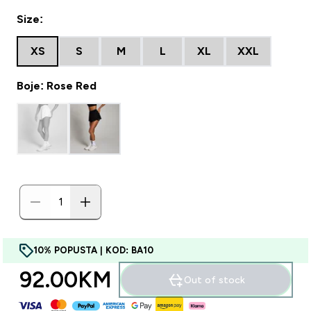
Size:
XS
S
M
L
XL
XXL
Boje: Rose Red
10% POPUSTA | KOD: BA10
92.00KM‎
Out of stock