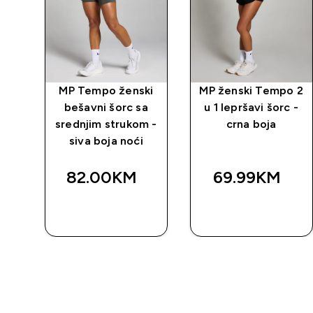
ke
MP Tempo ženski
MP ženski Tempo 2
kim
bešavni šorc sa
u 1 lepršavi šorc -
ki
srednjim strukom -
crna boja
siva boja noći
82.00KM‎
69.99KM‎
BRZA
BRZA
KUPOVINA
KUPOVINA