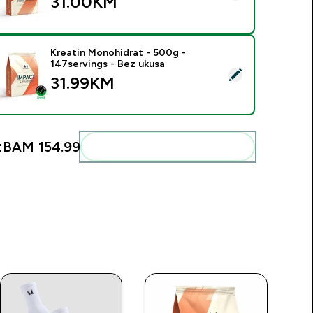
31.00KM‎
Kreatin Monohidrat - 500g -
147servings - Bez ukusa
elect this product - Kreatin Monohidrat - 500g - 147servings 
31.99KM‎
:
BAM 154.99‎
Add these to your routine