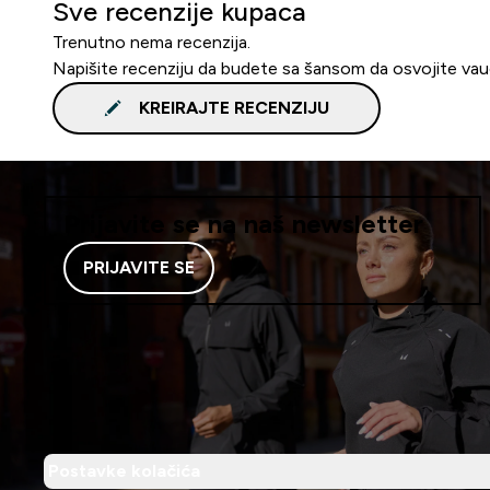
Sve recenzije kupaca
Trenutno nema recenzija.
Napišite recenziju da budete sa šansom da osvojite va
KREIRAJTE RECENZIJU
Prijavite se na naš newsletter
PRIJAVITE SE
Postavke kolačića