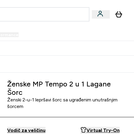
formance
submenu
Vegan submenu
Enter Performance submenu
⌄
prijatelju i zaradi 34 KM
Ženske MP Tempo 2 u 1 Lagane
Šorc
Ženski 2-u-1 lepršavi šorc sa ugrađenim unutrašnjim
šorcem
Vodič za veličinu
Virtual Try-On