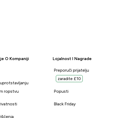
je O Kompaniji
Lojalnost I Nagrade
Preporuči prijatelju
zaradite £10
suprotstavljanju
m ropstvu
Popusti
rivatnosti
Black Friday
rišćenja