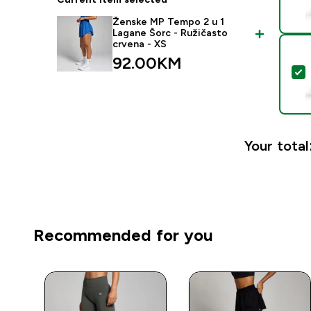
Ženske MP Tempo 2 u 1
Lagane Šorc - Ružičasto
crvena - XS
92.00KM‎
S
Your total
Recommended for you