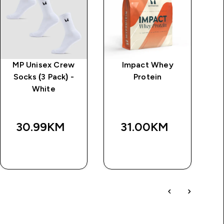
MP Unisex Crew
Impact Whey
MP
Socks (3 Pack) -
Protein
u
White
30.99KM‎
31.00KM‎
BRZA
BRZA
KUPOVINA
KUPOVINA