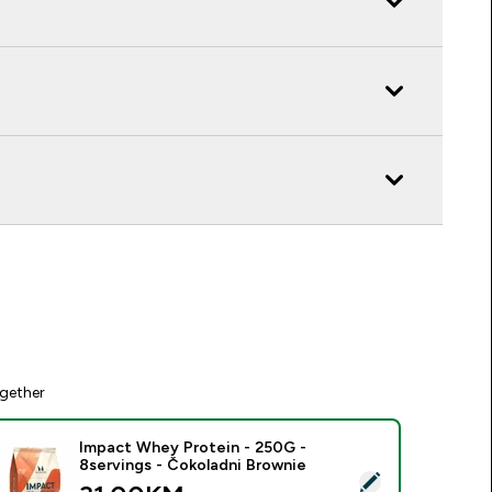
gether
Impact Whey Protein - 250G -
8servings - Čokoladni Brownie
elect this product - Impact Whey Protein - 250G - 8servings 