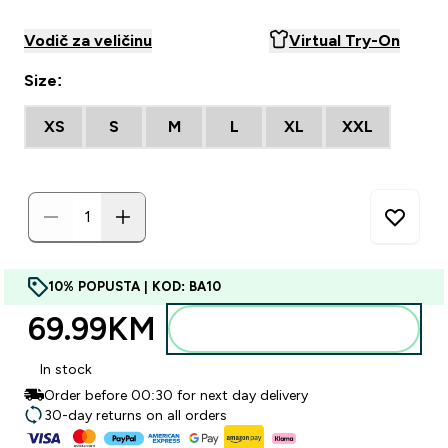
Vodič za veličinu
Virtual Try-On
Size:
XS
S
M
L
XL
XXL
10% POPUSTA | KOD: BA10
69.99KM‎
Dodajte u torbu
In stock
Order before 00:30 for next day delivery
30-day returns on all orders