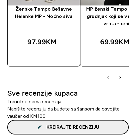
Ženske Tempo Bešavne
MP ženski Tempo be
Helanke MP - Noćno siva
grudnjak koji se vež
vrata - crni
97.99KM‎
69.99KM‎
BRZA KUPOVINA
BRZA KUPOVIN
Sve recenzije kupaca
Trenutno nema recenzija.
Napišite recenziju da budete sa šansom da osvojite
vaučer od KM100.
KREIRAJTE RECENZIJU