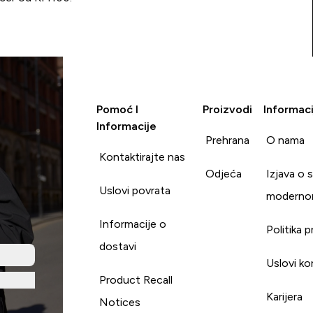
Pomoć I
Proizvodi
Informaci
Informacije
Prehrana
O nama
Kontaktirajte nas
Odjeća
Izjava o 
Uslovi povrata
moderno
Informacije o
Politika p
dostavi
Uslovi ko
Product Recall
Karijera
Notices