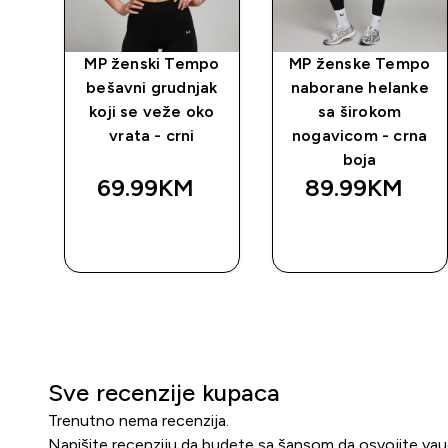
ki
MP ženski Tempo
MP ženske Tempo
ak
bešavni grudnjak
naborane helanke
o
koji se veže oko
sa širokom
vrata - crni
nogavicom - crna
boja
69.99KM‎
89.99KM‎
BRZA
BRZA
KUPOVINA
KUPOVINA
Sve recenzije kupaca
Trenutno nema recenzija.
Napišite recenziju da budete sa šansom da osvojite va