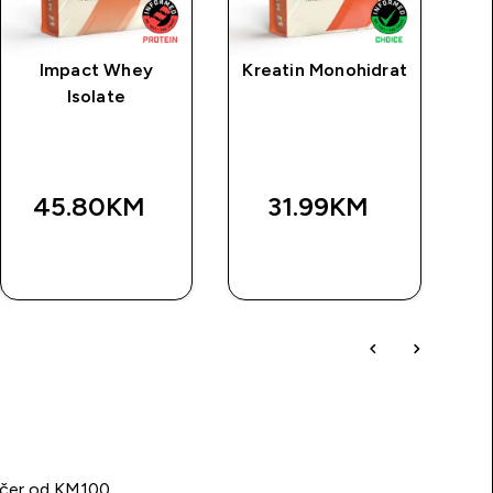
Impact Whey
Kreatin Monohidrat
MP
Isolate
r
45.80KM‎
31.99KM‎
BRZA
BRZA
KUPOVINA
KUPOVINA
učer od KM100.