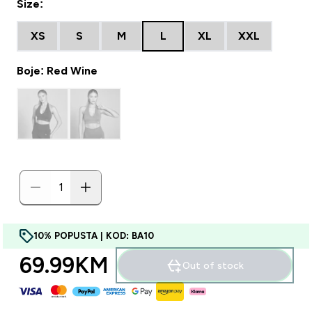
Size:
XS
S
M
L
XL
XXL
Boje: Red Wine
10% POPUSTA | KOD: BA10
69.99KM‎
Out of stock