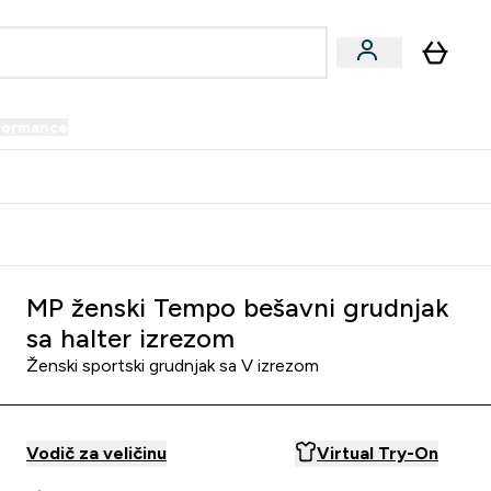
formance
submenu
Vegan submenu
Enter Performance submenu
⌄
prijatelju i zaradi 34 KM
MP ženski Tempo bešavni grudnjak
sa halter izrezom
Ženski sportski grudnjak sa V izrezom
Vodič za veličinu
Virtual Try-On