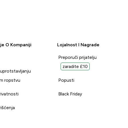
je O Kompaniji
Lojalnost I Nagrade
Preporuči prijatelju
zaradite £10
suprotstavljanju
m ropstvu
Popusti
rivatnosti
Black Friday
rišćenja