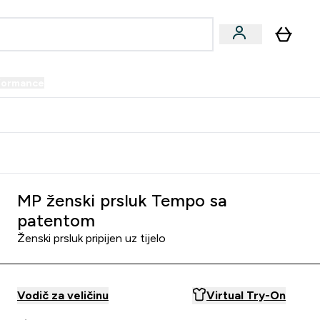
formance
submenu
Vegan submenu
Enter Performance submenu
⌄
prijatelju i zaradi 34 KM
MP ženski prsluk Tempo sa
patentom
Ženski prsluk pripijen uz tijelo
Vodič za veličinu
Virtual Try-On