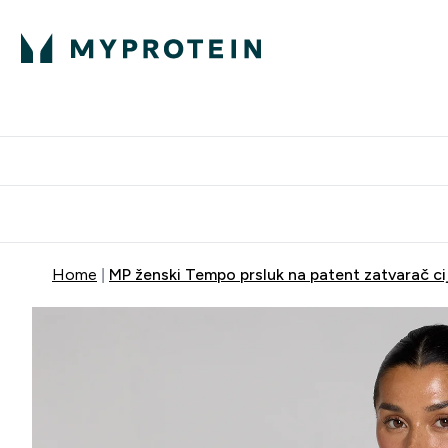
Proteini
Dostavljamo do tvo
Home
MP ženski Tempo prsluk na patent zatvarač cij