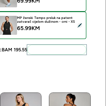
69.99KM‎
MP ženski Tempo prsluk na patent
zatvarač cijelom dužinom - crni - XS
elect this product - MP ženski Tempo prsluk na patent zatvarač
65.99KM‎
:
BAM 195.55‎
Add these to your routine