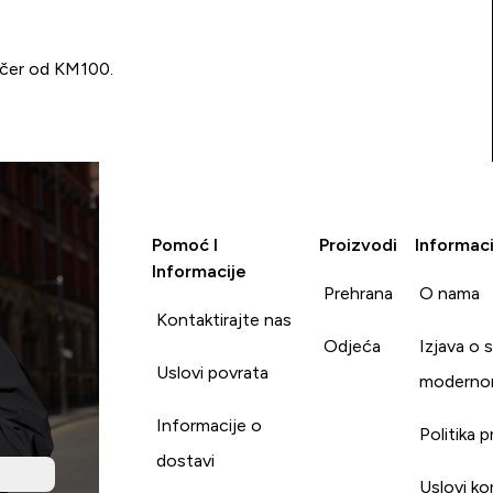
učer od KM100.
Pomoć I
Proizvodi
Informaci
Informacije
Prehrana
O nama
Kontaktirajte nas
Odjeća
Izjava o 
Uslovi povrata
moderno
Informacije o
Politika p
dostavi
Uslovi ko