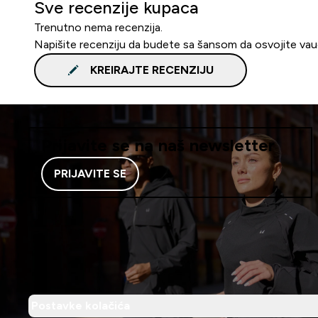
Sve recenzije kupaca
Trenutno nema recenzija.
Napišite recenziju da budete sa šansom da osvojite va
KREIRAJTE RECENZIJU
Prijavite se na naš newsletter
PRIJAVITE SE
Postavke kolačića