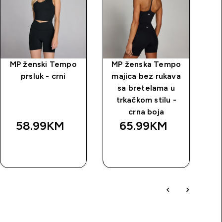
MP ženski Tempo
MP ženska Tempo
M
prsluk - crni
majica bez rukava
Te
sa bretelama u
trkačkom stilu -
crna boja
58.99KM‎
65.99KM‎
BRZA
BRZA
KUPOVINA
KUPOVINA