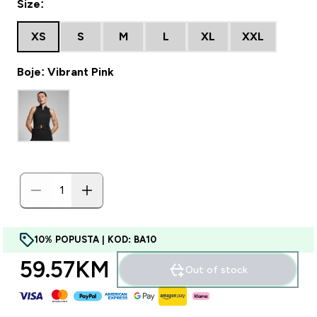
Size:
XS
S
M
L
XL
XXL
Boje: Vibrant Pink
10% POPUSTA | KOD: BA10
59.57KM‎
Out of stock