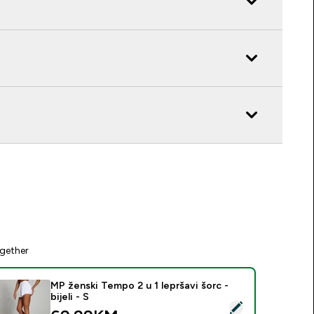
gether
MP ženski Tempo 2 u 1 lepršavi šorc -
bijeli - S
elect this product - MP ženski Tempo 2 u 1 lepršavi šorc - bijeli