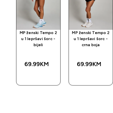
po
MP ženski Tempo 2
MP ženski Tempo 2
va
u 1 lepršavi šorc -
u 1 lepršavi šorc -
u
bijeli
crna boja
-
69.99KM‎
69.99KM‎
BRZA
BRZA
KUPOVINA
KUPOVINA