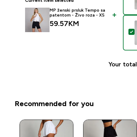
Current item selected
MP ženski prsluk Tempo sa
patentom - Živo roza - XS
59.57KM‎
S
Your total
Recommended for you