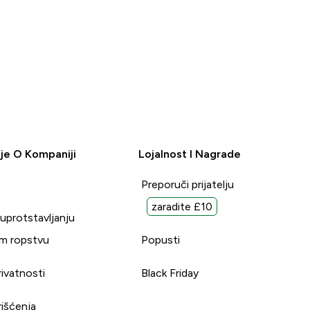
je O Kompaniji
Lojalnost I Nagrade
Preporuči prijatelju
zaradite £10
suprotstavljanju
m ropstvu
Popusti
rivatnosti
Black Friday
rišćenja