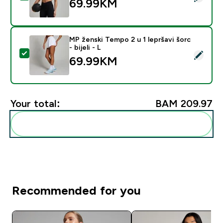
69.99KM‎
MP ženski Tempo 2 u 1 lepršavi šorc
- bijeli - L
Select this product - MP ženski Tempo 2 u 1 lepršavi šor
69.99KM‎
Your total:
BAM 209.97‎
Add these to your routine
Recommended for you