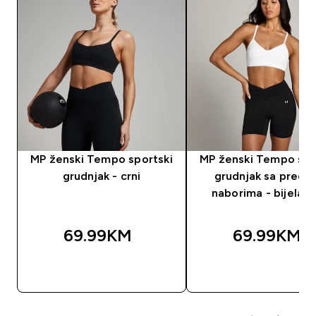
MP ženski Tempo sportski
MP ženski Tempo spo
grudnjak - crni
grudnjak sa predn
naborima - bijela b
69.99KM‎
69.99KM‎
BRZA KUPOVINA
BRZA KUPOVIN