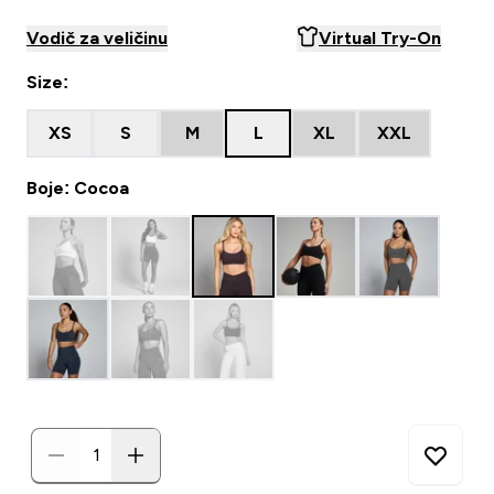
Vodič za veličinu
Virtual Try-On
Size:
XS
S
M
L
XL
XXL
Boje: Cocoa