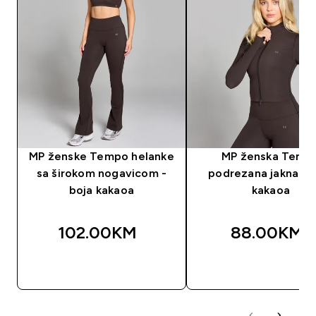
MP ženske Tempo helanke
MP ženska Temp
sa širokom nogavicom -
podrezana jakna - 
boja kakaoa
kakaoa
102.00KM‎
88.00KM‎
BRZA KUPOVINA
BRZA KUPOVIN