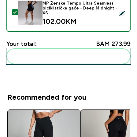
MP Ženske Tempo Ultra Seamless
biciklističke gaće - Deep Midnight -
Select this product - MP Ženske Tempo Ultra Seamless 
XS
102.00KM‎
Your total:
BAM 273.99‎
Add these to your routine
Recommended for you