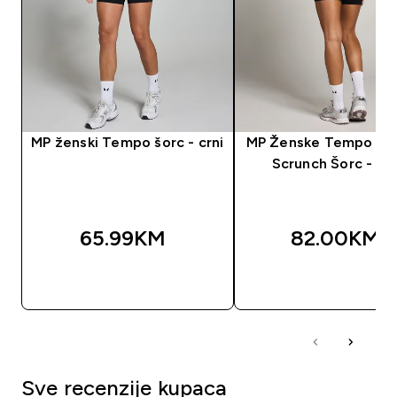
MP ženski Tempo šorc - crni
MP Ženske Tempo Be
Scrunch Šorc - Cr
65.99KM‎
82.00KM‎
BRZA KUPOVINA
BRZA KUPOVIN
Sve recenzije kupaca