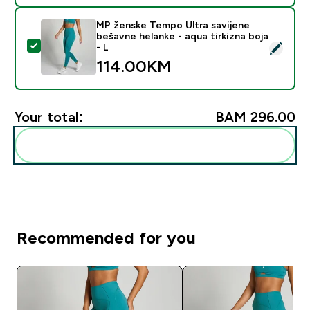
MP ženske Tempo Ultra savijene
bešavne helanke - aqua tirkizna boja
Select this product - MP ženske Tempo Ultra savijene b
- L
114.00KM‎
Your total:
BAM 296.00‎
Add these to your routine
Recommended for you