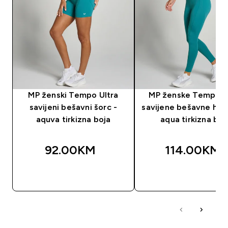
MP ženski Tempo Ultra
MP ženske Tempo U
savijeni bešavni šorc -
savijene bešavne hel
aquva tirkizna boja
aqua tirkizna boj
92.00KM‎
114.00KM‎
BRZA KUPOVINA
BRZA KUPOVIN