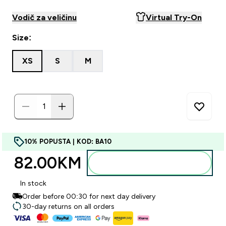
Vodič za veličinu
Virtual Try-On
Size:
XS
S
M
10% POPUSTA | KOD: BA10
82.00KM‎
Dodajte u torbu
In stock
Order before 00:30 for next day delivery
30-day returns on all orders