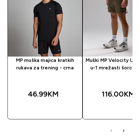
MP muška majica kratkih
Muški MP Velocity Ultr
rukava za trening - crna
u-1 mrežasti šorc - 
46.99KM‎
116.00KM‎
BRZA KUPOVINA
BRZA KUPOVIN