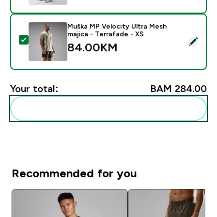
Muška MP Velocity Ultra Mesh
majica - Terrafade - XS
Select this product - Muška MP Velocity Ultra Mesh ma
84.00KM‎
Your total:
BAM 284.00‎
Add these to your routine
Recommended for you