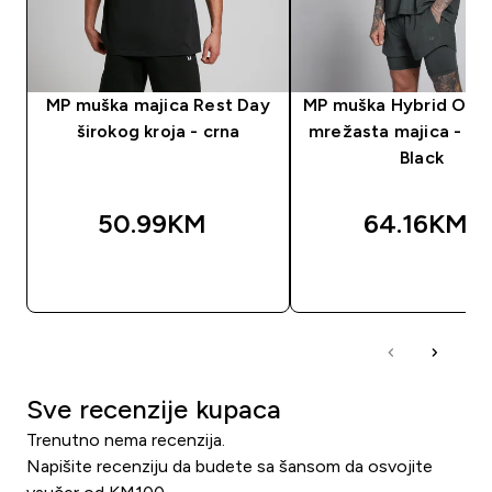
MP muška majica Rest Day
MP muška Hybrid Ove
širokog kroja - crna
mrežasta majica - W
Black
50.99KM‎
64.16KM‎
BRZA KUPOVINA
BRZA KUPOVIN
Sve recenzije kupaca
Trenutno nema recenzija.
Napišite recenziju da budete sa šansom da osvojite