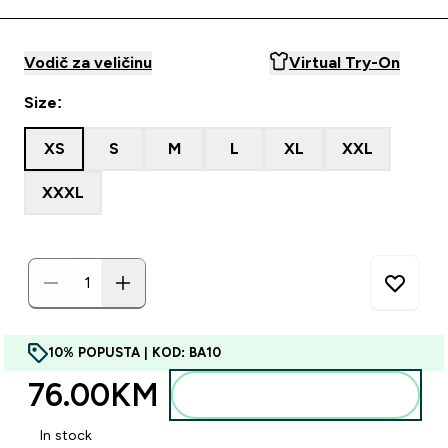
Vodič za veličinu
Virtual Try-On
Size:
XS
S
M
L
XL
XXL
XXXL
10% POPUSTA | KOD: BA10
76.00KM‎
Dodajte u torbu
In stock