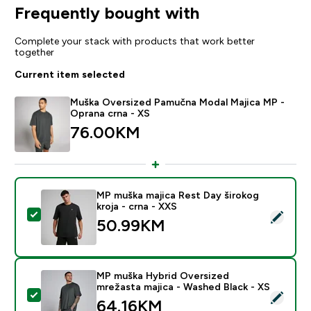
Frequently bought with
Complete your stack with products that work better
together
Current item selected
Muška Oversized Pamučna Modal Majica MP -
Oprana crna - XS
76.00KM‎
MP muška majica Rest Day širokog
kroja - crna - XXS
Select this product - MP muška majica Rest Day široko
50.99KM‎
MP muška Hybrid Oversized
mrežasta majica - Washed Black - XS
Select this product - MP muška Hybrid Oversized mrež
64.16KM‎