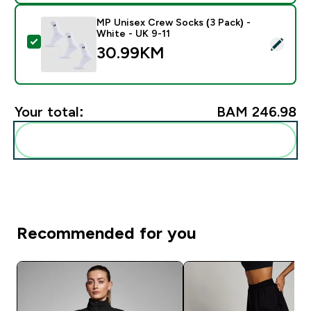
MP Unisex Crew Socks (3 Pack) -
White - UK 9-11
Select this product - MP Unisex Crew Socks (3 Pack) 
30.99KM‎
Your total:
BAM 246.98‎
Add these to your routine
Recommended for you