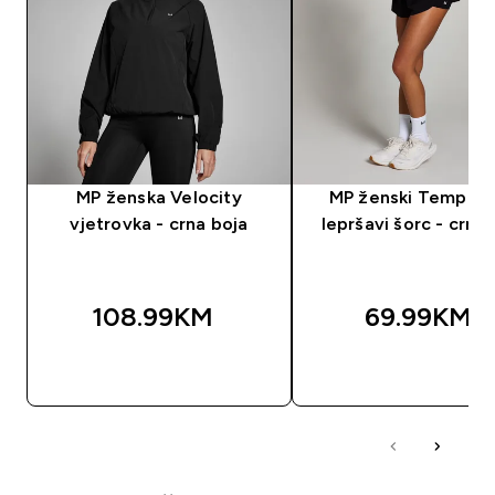
MP ženska Velocity
MP ženski Tempo 2 
vjetrovka - crna boja
lepršavi šorc - crna 
108.99KM‎
69.99KM‎
BRZA KUPOVINA
BRZA KUPOVIN