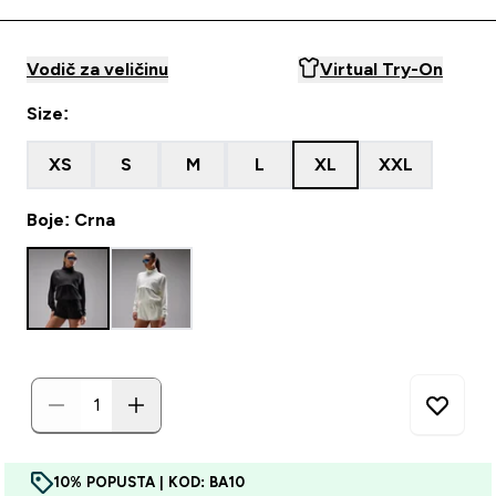
Vodič za veličinu
Virtual Try-On
Size:
XS
S
M
L
XL
XXL
Boje: Crna
10% POPUSTA | KOD: BA10