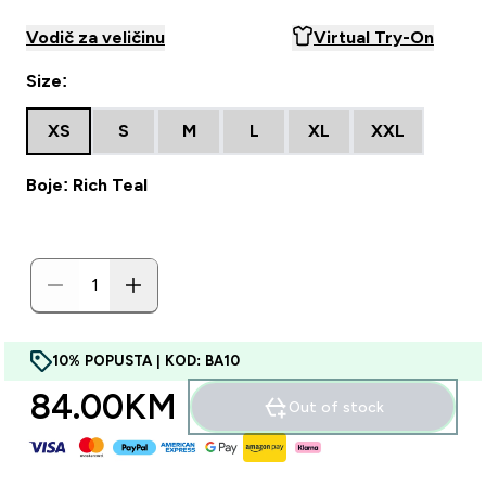
Vodič za veličinu
Virtual Try-On
Size:
XS
S
M
L
XL
XXL
Boje: Rich Teal
10% POPUSTA | KOD: BA10
84.00KM‎
Out of stock