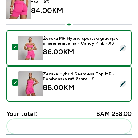
teal - XS
84.00KM‎
Ženska MP Hybrid sportski grudnjak
s naramenicama - Candy Pink - XS
Select this product - Ženska MP Hybrid sportski grud
86.00KM‎
Ženske Hybrid Seamless Top MP -
Bombonska ružičasta - S
Select this product - Ženske Hybrid Seamless Top MP
88.00KM‎
Your total:
BAM 258.00‎
Add these to your routine