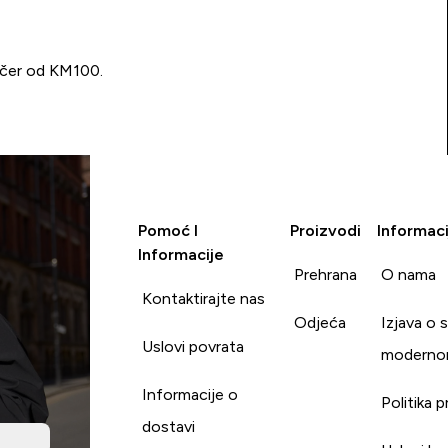
učer od KM100.
Pomoć I
Proizvodi
Informaci
Informacije
Prehrana
O nama
Kontaktirajte nas
Odjeća
Izjava o 
Uslovi povrata
moderno
Informacije o
Politika p
dostavi