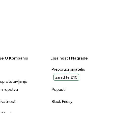
je O Kompaniji
Lojalnost I Nagrade
Preporuči prijatelju
zaradite £10
suprotstavljanju
m ropstvu
Popusti
rivatnosti
Black Friday