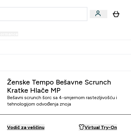
formance
submenu
Vegan submenu
Enter Performance submenu
⌄
prijatelju i zaradi 34 KM
Ženske Tempo Bešavne Scrunch
Kratke Hlače MP
Bešavni scrunch šorc sa 4-smjernom rastezljivošću i
tehnologijom odvođenja znoja
Vodič za veličinu
Virtual Try-On