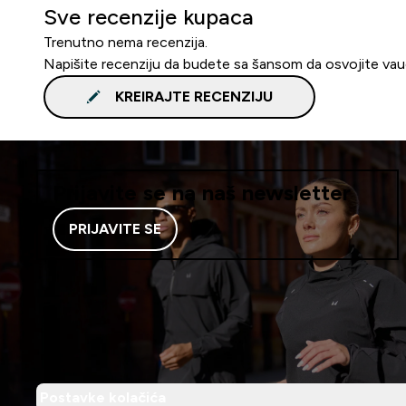
Sve recenzije kupaca
Trenutno nema recenzija.
Napišite recenziju da budete sa šansom da osvojite va
KREIRAJTE RECENZIJU
Prijavite se na naš newsletter
PRIJAVITE SE
Postavke kolačića