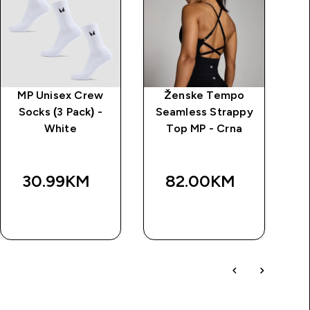
MP Unisex Crew
Ženske Tempo
Ž
Socks (3 Pack) -
Seamless Strappy
sp
White
Top MP - Crna
30.99KM‎
82.00KM‎
BRZA
BRZA
KUPOVINA
KUPOVINA