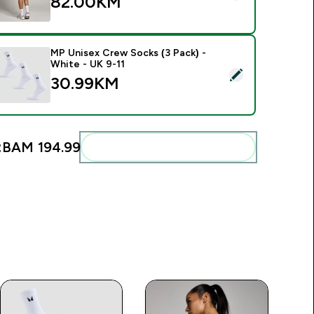
82.00KM‎
MP Unisex Crew Socks (3 Pack) -
White - UK 9-11
elect this product - MP Unisex Crew Socks (3 Pack) - White -
30.99KM‎
:
BAM 194.99‎
Add these to your routine