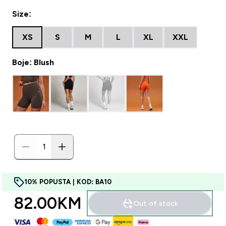
Size:
XS
S
M
L
XL
XXL
Boje: Blush
10% POPUSTA | KOD: BA10
82.00KM‎
Out of stock