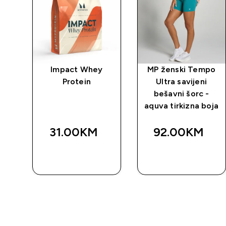
po
Impact Whey
MP ženski Tempo
ch
Protein
Ultra savijeni
bešavni šorc -
aquva tirkizna boja
31.00KM‎
92.00KM‎
BRZA
BRZA
KUPOVINA
KUPOVINA