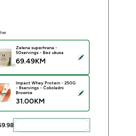
ther
Zelena superhrana -
50servings - Bez ukusa
ect this product - Zelena superhrana - 50servings - Bez ukusa
69.49KM‎
Impact Whey Protein - 250G
- 8servings - Čokoladni
ect this product - Impact Whey Protein - 250G - 8servings - Č
Brownie
31.00KM‎
9.98‎
Add these to your routine