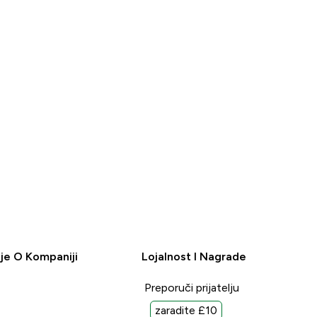
A
KUPOVINA
je O Kompaniji
Lojalnost I Nagrade
Preporuči prijatelju
zaradite £10