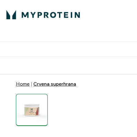
Proteini
Dostavljamo do tvo
Home
Crvena superhrana