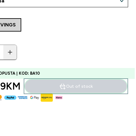
RVINGS
OPUSTA | KOD: BA10
49KM‎
Out of stock