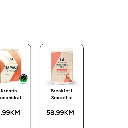
Kreatin
Breakfest
Impact Whe
onohidrat
Smoothie
Isolate
1.99KM‎
58.99KM‎
45.80KM‎
BRZA
BRZA
BRZA