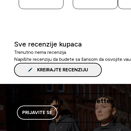
A
KUPOVINA
KUPOVINA
Sve recenzije kupaca
Trenutno nema recenzija.
Napišite recenziju da budete sa šansom da osvojite va
KREIRAJTE RECENZIJU
Prijavite se na naš newsletter
PRIJAVITE SE