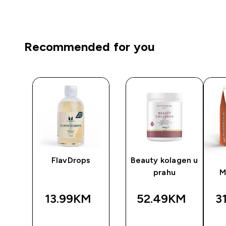
Recommended for you
y
FlavDrops
Beauty kolagen u
prahu
M
13.99KM‎
52.49KM‎
3
BRZA
BRZA