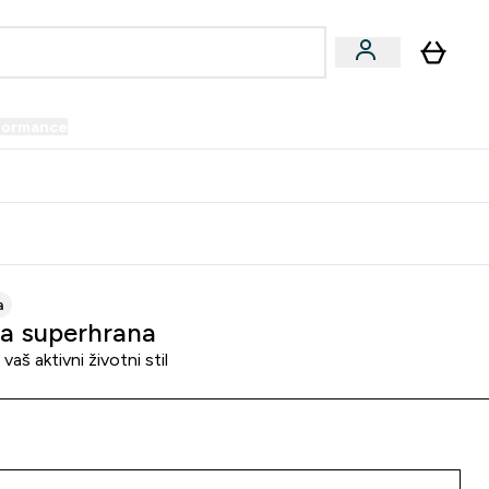
formance
submenu
Vegan submenu
Enter Performance submenu
⌄
prijatelju i zaradi 34 KM
a
a superhrana
vaš aktivni životni stil