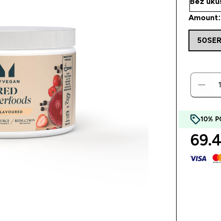
Amount:
50SE
10% P
69.