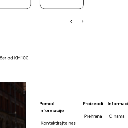
KUPOVINA
KUPOVINA
KUPOVIN
učer od KM100.
Pomoć I
Proizvodi
Informaci
Informacije
Prehrana
O nama
Kontaktirajte nas