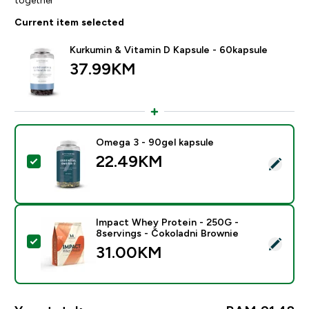
Current item selected
Kurkumin & Vitamin D Kapsule - 60kapsule
37.99KM‎
Omega 3 - 90gel kapsule
22.49KM‎
Select this product - Omega 3 - 90gel kapsule
Impact Whey Protein - 250G -
8servings - Čokoladni Brownie
Select this product - Impact Whey Protein - 250G - 8
31.00KM‎