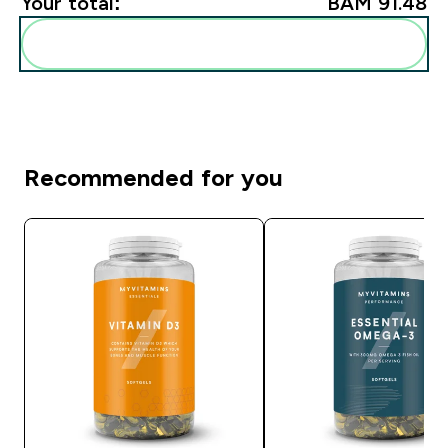
Your total:
BAM 91.48‎
Add these to your routine
Recommended for you