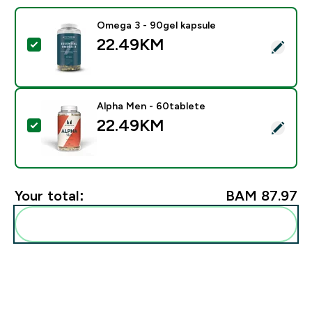
Omega 3 - 90gel kapsule
22.49KM‎
Select this product - Omega 3 - 90gel kapsule
Alpha Men - 60tablete
22.49KM‎
Select this product - Alpha Men - 60tablete
Your total:
BAM 87.97‎
Add these to your routine