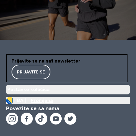
Prijavite se na naš newsletter
PRIJAVITE SE
Postavke kolačića
BA |
Promjena
Povežite se sa nama