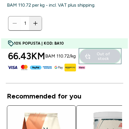
BAM 110.72‎ per kg - incl. VAT plus shipping.
10% POPUSTA | KOD: BA10
66.43KM‎
Out of
BAM 110.72‎/kg
stock
Recommended for you