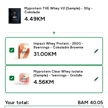
Myprotein THE Whey V2 (Sample) - 30g -
Čokolada
4.49KM‎
Impact Whey Protein - 250G -
8servings - Čokoladni Brownie
Select this product - Impact Whey Protein - 250G - 8
31.00KM‎
Myprotein Clear Whey Isolate
(Sample) - 1servings - Grožđe
Select this product - Myprotein Clear Whey Isolate (S
4.56KM‎
Your total:
BAM 40.05‎