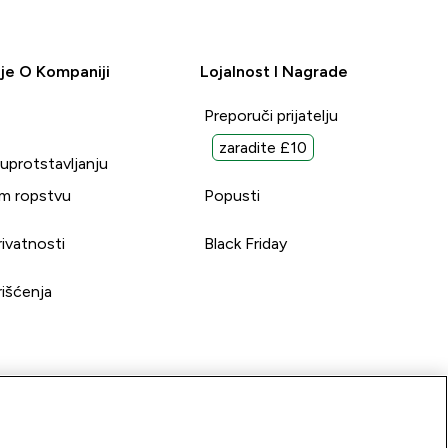
je O Kompaniji
Lojalnost I Nagrade
Preporuči prijatelju
zaradite £10
suprotstavljanju
m ropstvu
Popusti
rivatnosti
Black Friday
rišćenja