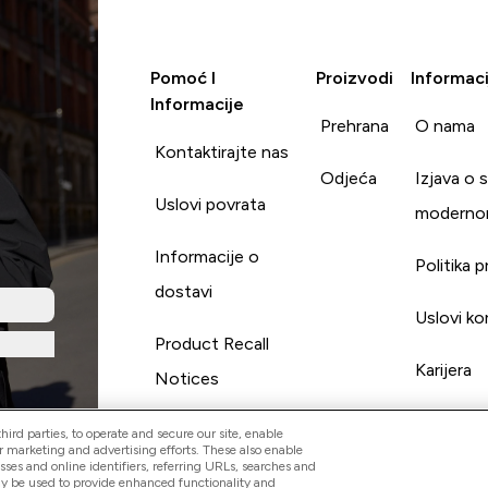
Pomoć I
Proizvodi
Informaci
Informacije
Prehrana
O nama
Kontaktirajte nas
Odjeća
Izjava o 
Uslovi povrata
moderno
Informacije o
Politika p
dostavi
Uslovi ko
Product Recall
Karijera
Notices
ird parties, to operate and secure our site, enable
r marketing and advertising efforts. These also enable
esses and online identifiers, referring URLs, searches and
ay be used to provide enhanced functionality and