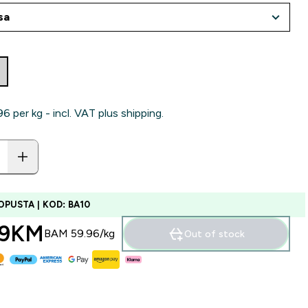
‎ per kg - incl. VAT plus shipping.
OPUSTA | KOD: BA10
99KM‎
BAM 59.96‎/kg
Out of stock