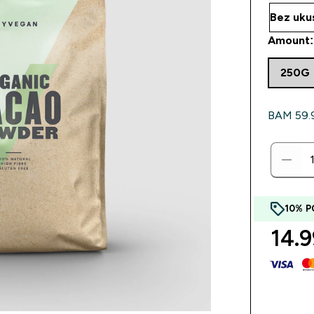
Amount:
250G
BAM 59.96
10% P
14.