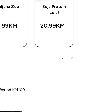
aljana Zob
Soja Protein
Impact EAA
Izolat
1.99KM‎
20.99KM‎
63.99KM‎
BRZA
BRZA
BRZA
KUPOVINA
KUPOVINA
KUPOVIN
učer od KM100.