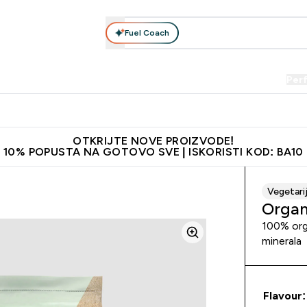
Fuel Coach
Prehrana
Odjeća
Vitamini
Snackovi
Vegan
Per
Enter Proteini submenu
Enter Prehrana submenu
Enter Odjeća submenu
Enter Vitamini submenu
Enter Snackovi 
Enter 
⌄
⌄
⌄
⌄
⌄
⌄
je adrese
Najkvalitetniji proizvodi
Najbolje cijene
Preporuči 
OTKRIJTE NOVE PROIZVODE!
10% POPUSTA NA GOTOVO SVE | ISKORISTI KOD: BA10
Vegetari
Organ
100% orga
minerala
Flavour: