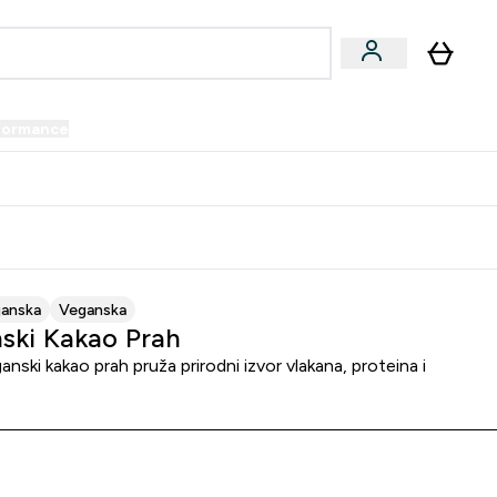
formance
submenu
Vegan submenu
Enter Performance submenu
⌄
prijatelju i zaradi 34 KM
janska
Veganska
ski Kakao Prah
nski kakao prah pruža prirodni izvor vlakana, proteina i