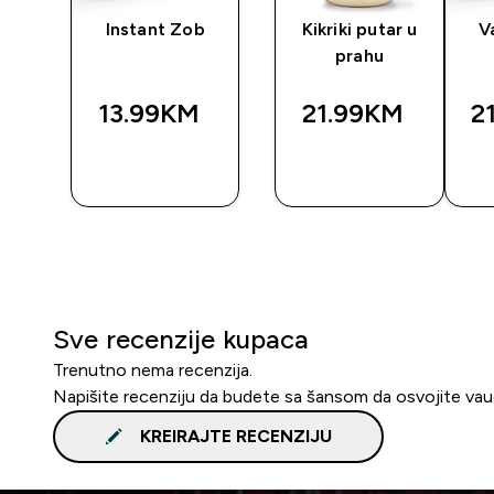
dan
Instant Zob
Kikriki putar u
V
prahu
13.99KM‎
21.99KM‎
2
BRZA
BRZA
A
KUPOVINA
KUPOVINA
Sve recenzije kupaca
Trenutno nema recenzija.
Napišite recenziju da budete sa šansom da osvojite va
KREIRAJTE RECENZIJU