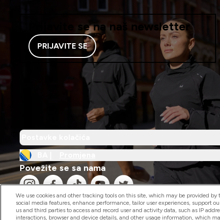
Prijavite se na naš newsletter
PRIJAVITE SE
Postavke kolačića
BA |
Promjena
Povežite se sa nama
We use cookies and other tracking tools on this site, which may be provided by th
social media features, enhance performance, tailor user experiences, support ou
us and third parties to access and record user and activity data, such as IP addr
interactions, browser and device details, and other usage information, which m