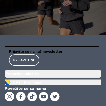
Prijavite se na naš newsletter
PRIJAVITE SE
Postavke kolačića
BA |
Promjena
Povežite se sa nama