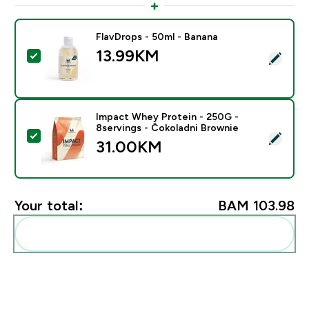
FlavDrops - 50ml - Banana
13.99KM‎
Select this product - FlavDrops - 50ml - Banana
Impact Whey Protein - 250G -
8servings - Čokoladni Brownie
Select this product - Impact Whey Protein - 250G - 8
31.00KM‎
Your total:
BAM 103.98‎
Add these to your routine