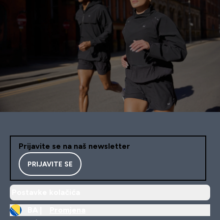
Prijavite se na naš newsletter
PRIJAVITE SE
Postavke kolačića
BA |
Promjena