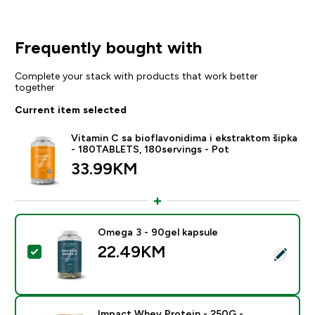
Frequently bought with
Complete your stack with products that work better
together
Current item selected
Vitamin C sa bioflavonidima i ekstraktom šipka
- 180TABLETS, 180servings - Pot
33.99KM‎
Omega 3 - 90gel kapsule
22.49KM‎
Select this product - Omega 3 - 90gel kapsule
Impact Whey Protein - 250G -