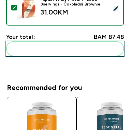
8servings - Čokoladni Brownie
Select this product - Impact Whey Protein - 250G - 8
31.00KM‎
Your total:
BAM 87.48‎
Add these to your routine
Recommended for you