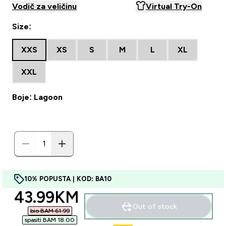
Vodič za veličinu
Virtual Try-On
Size:
XXS
XS
S
M
L
XL
XXL
Boje: Lagoon
10% POPUSTA | KOD: BA10
discounted price
43.99KM‎
Out of stock
bio BAM 61.99‎
spasiti BAM 18.00‎