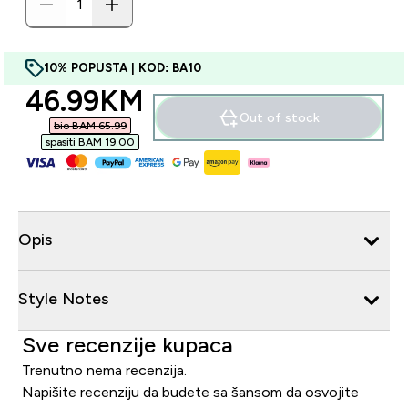
10% POPUSTA | KOD: BA10
discounted price
46.99KM‎
Out of stock
bio BAM 65.99‎
spasiti BAM 19.00‎
Opis
Style Notes
Sve recenzije kupaca
Trenutno nema recenzija.
Napišite recenziju da budete sa šansom da osvojite