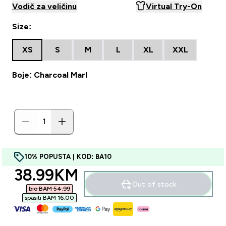
Vodič za veličinu
Virtual Try-On
Size:
XS
S
M
L
XL
XXL
Boje: Charcoal Marl
10% POPUSTA | KOD: BA10
discounted price
38.99KM‎
Out of stock
bio BAM 54.99‎
spasiti BAM 16.00‎