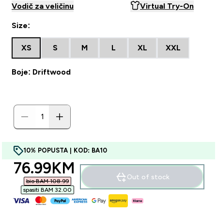
Vodič za veličinu
Virtual Try-On
Size:
XS
S
M
L
XL
XXL
Boje: Driftwood
10% POPUSTA | KOD: BA10
discounted price
76.99KM‎
Out of stock
bio BAM 108.99‎
spasiti BAM 32.00‎