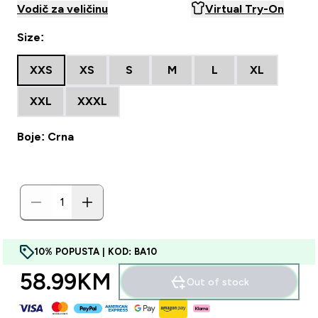
Vodič za veličinu
Virtual Try-On
Size:
XXS
XS
S
M
L
XL
XXL
XXXL
Boje: Crna
10% POPUSTA | KOD: BA10
58.99KM‎
Out of stock