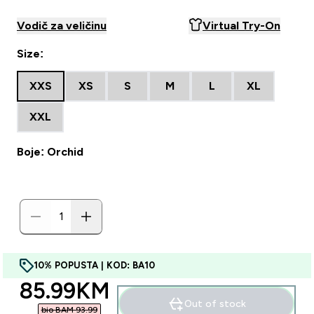
Vodič za veličinu
Virtual Try-On
Size:
XXS
XS
S
M
L
XL
XXL
Boje: Orchid
10% POPUSTA | KOD: BA10
discounted price
85.99KM‎
Out of stock
bio BAM 93.99‎