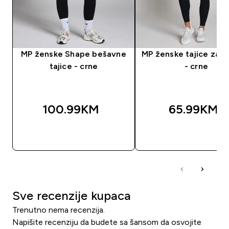
MP ženske Shape bešavne
MP ženske tajice za t
tajice - crne
- crne
100.99KM‎
65.99KM‎
BRZA KUPOVINA
BRZA KUPOVIN
Sve recenzije kupaca
Trenutno nema recenzija.
Napišite recenziju da budete sa šansom da osvojite