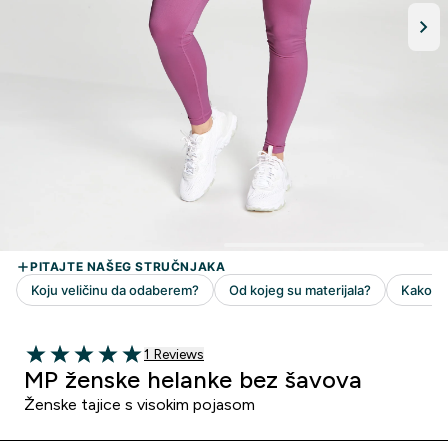
1 customer reviews
1 Reviews
5 out of 5 stars
MP ženske helanke bez šavova
Ženske tajice s visokim pojasom