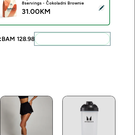
8servings - Čokoladni Brownie
elect this product - Impact Whey Protein - 250G - 8servings 
31.00KM‎
:
BAM 128.98‎
Add these to your routine