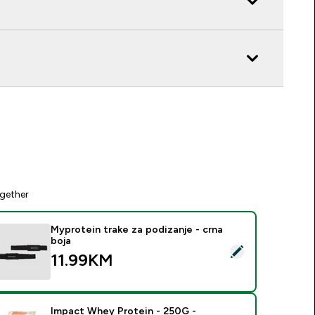
gether
Myprotein trake za podizanje - crna
boja
elect this product - Myprotein trake za podizanje - crna boja
11.99KM‎
Impact Whey Protein - 250G -