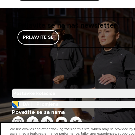
Prijavite se na naš newsletter
PRIJAVITE SE
Postavke kolačića
BA |
Promjena
Povežite se sa nama
We use cookies and other tracking tools on this site, which may be provided by th
social media features, enhance performance, tailor user experiences, support ou