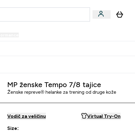
formance
submenu
Vegan submenu
Enter Performance submenu
⌄
prijatelju i zaradi 34 KM
MP ženske Tempo 7/8 tajice
Ženske repreve® helanke za trening od druge kože
Vodič za veličinu
Virtual Try-On
Size: