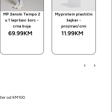
MP ženski Tempo 2
Myprotein plastični
M
u 1 lepršavi šorc -
šejker -
crna boja
proziran/crni
69.99KM‎
11.99KM‎
BRZA
BRZA
KUPOVINA
KUPOVINA
učer od KM100.