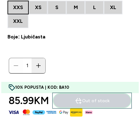
XXS
XS
S
M
L
XL
XXL
Boje: Ljubičasta
10% POPUSTA | KOD: BA10
85.99KM‎
Out of stock