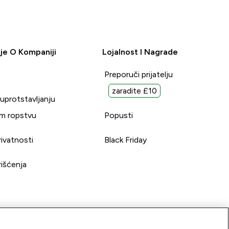
je O Kompaniji
Lojalnost I Nagrade
Preporuči prijatelju
zaradite £10
suprotstavljanju
m ropstvu
Popusti
rivatnosti
Black Friday
rišćenja