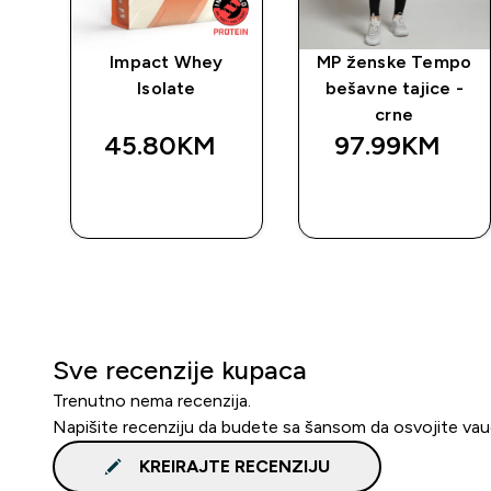
rat
Impact Whey
MP ženske Tempo
Isolate
bešavne tajice -
crne
45.80KM‎
97.99KM‎
BRZA
BRZA
KUPOVINA
KUPOVINA
Sve recenzije kupaca
Trenutno nema recenzija.
Napišite recenziju da budete sa šansom da osvojite va
KREIRAJTE RECENZIJU