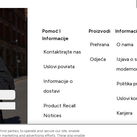
Pomoć I
Proizvodi
Informaci
Informacije
Prehrana
O nama
Kontaktirajte nas
Odjeća
Izjava o 
Uslovi povrata
moderno
Informacije o
Politika p
dostavi
Uslovi ko
Product Recall
Karijera
Notices
ird parties, to operate and secure our site, enable
r marketing and advertising efforts. These also enable