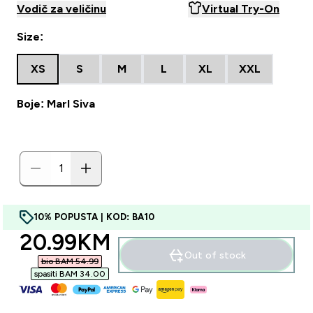
Vodič za veličinu
Virtual Try-On
Size:
XS
S
M
L
XL
XXL
Boje: Marl Siva
10% POPUSTA | KOD: BA10
discounted price
20.99KM‎
Out of stock
bio BAM 54.99‎
spasiti BAM 34.00‎