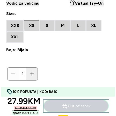
Vodič za veličinu
Virtual Try-On
Size:
XXS
XS
S
M
L
XL
XXL
Boje: Bijela
10% POPUSTA | KOD: BA10
discounted price
27.99KM‎
Out of stock
bio BAM 38.99‎
spasiti BAM 11.00‎