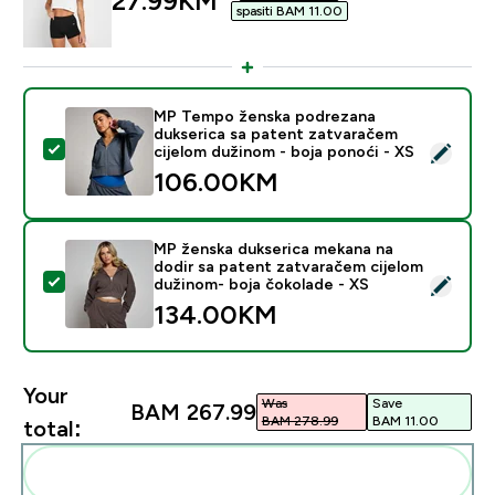
27.99KM‎
spasiti BAM 11.00‎
MP Tempo ženska podrezana
dukserica sa patent zatvaračem
Select this product - MP Tempo ženska podrezana duk
cijelom dužinom - boja ponoći - XS
106.00KM‎
MP ženska dukserica mekana na
dodir sa patent zatvaračem cijelom
Select this product - MP ženska dukserica mekana na 
dužinom- boja čokolade - XS
134.00KM‎
Your
Was
Save
BAM 267.99‎
BAM 278.99‎
BAM 11.00‎
total:
Add these to your routine