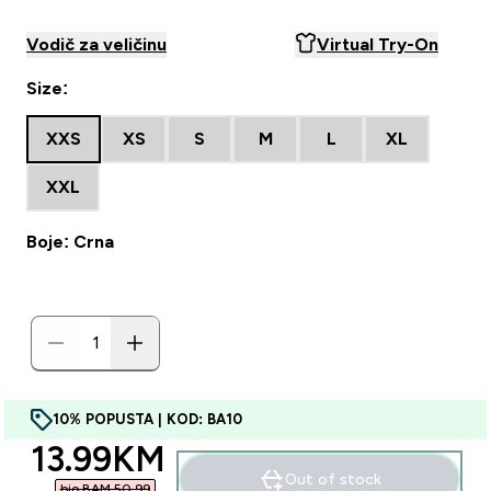
Vodič za veličinu
Virtual Try-On
Size:
XXS
XS
S
M
L
XL
XXL
Boje: Crna
10% POPUSTA | KOD: BA10
discounted price
13.99KM‎
Out of stock
bio BAM 50.99‎