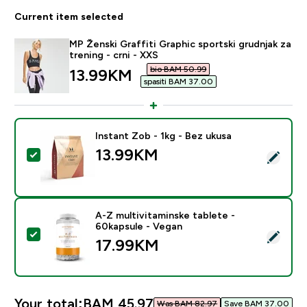
Current item selected
MP Ženski Graffiti Graphic sportski grudnjak za
trening - crni - XXS
bio BAM 50.99‎
discounted price
13.99KM‎
spasiti BAM 37.00‎
Instant Zob - 1kg - Bez ukusa
13.99KM‎
Select this product - Instant Zob - 1kg - Bez ukusa
A-Z multivitaminske tablete -
60kapsule - Vegan
Select this product - A-Z multivitaminske tablete - 6
17.99KM‎
Your total:
BAM 45.97‎
Was BAM 82.97‎
Save BAM 37.00‎