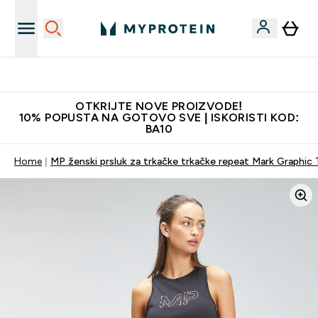
Najkvalitetniji proizvodi
OTKRIJTE NOVE PROIZVODE!
10% POPUSTA NA GOTOVO SVE | ISKORISTI KOD:
BA10
Home
MP ženski prsluk za trkačke trkačke repeat Mark Graphic T