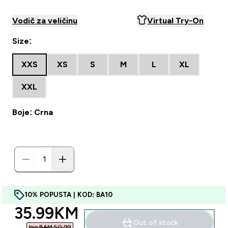
Vodič za veličinu
Virtual Try-On
Size:
XXS
XS
S
M
L
XL
XXL
Boje: Crna
10% POPUSTA | KOD: BA10
discounted price
35.99KM‎
Out of stock
bio BAM 50.99‎